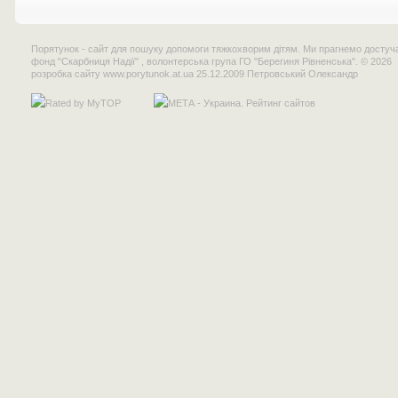
Порятунок - сайт для пошуку допомоги тяжкохворим дітям. Ми прагнемо достучат
фонд "Скарбниця Надії" , волонтерська група ГО "Берегиня Рівненська". © 2026
розробка сайту
www.porytunok.at.ua
25.12.2009 Петровський Олександр