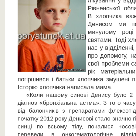
лікування у відд
Рівненської обла
В хлопчика важ
Денисом ми п
минулому році
святами. Тоді хл
нас у відділенні
про допомогу, н
свої проблеми с
рік матеріальн
погіршився і батьки хлопчика змушені п
Історію хлопчика написала мама.
«Коли нашому синові Денису було 2 р
діагноз «бронхіальна астма». З того час
від балончиків з препаратами флексотід
початку 2012 року Денисові стало значно гі
синці по всьому тілу, почалися носові
перевели в онкогематологічне відд