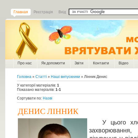
Главная
Реєстрація
Вхід
Про нас
Як допомогти
Звіти
Контакти
Відео
Головна
»
Статті
»
Наші випускники
» Лінник Денис
У категорії матеріалів
:
1
Показано матеріалів
:
1-1
Сортувати по
:
Назві
ДЕНИС ЛІННИК
У цього хлопч
захворювання,